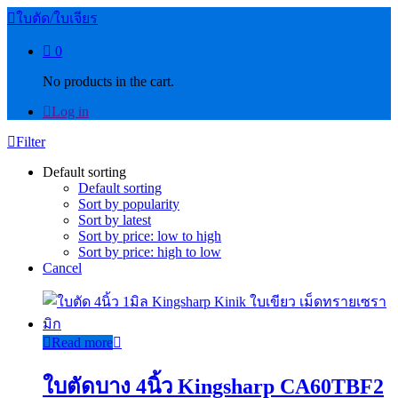
ใบตัด/ใบเจียร
0
No products in the cart.
Log in
Filter
Default sorting
Default sorting
Sort by popularity
Sort by latest
Sort by price: low to high
Sort by price: high to low
Cancel
Read more
ใบตัดบาง 4นิ้ว Kingsharp CA60TBF2