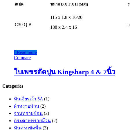
สเป
ค
ขนาด
D X T X H (MM)
ร
115 x 1.8 x 16/20
C30 Q B
n
188 x 2.4 x 16
Read more
Compare
ใบเพชรตัดปูน Kingsharp 4 & 7นิ้ว
Categories
หินเจียรเว้า 5A
(1)
ผ้าทรายม้วน
(2)
จานทรายซ้อน
(2)
กระดาษทรายม้วน
(2)
หินครกขัดพื้น
(3)