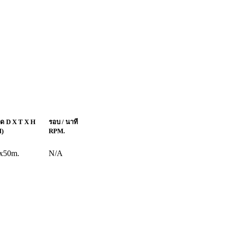
าด
D X T X H
รอบ / นาที
)
RPM.
x50m.
N/A