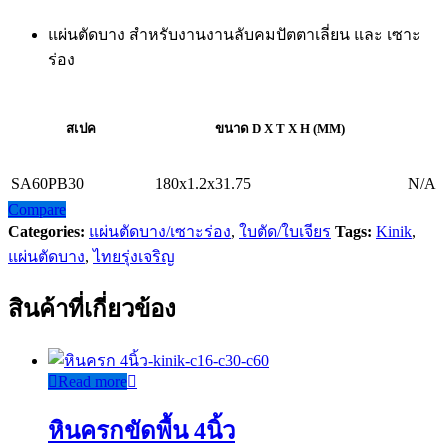
แผ่นตัดบาง สำหรับงานงานลับคมปัตตาเลี่ยน และ เซาะ
ร่อง
สเป
ค
ขนาด
D X T X H (MM)
SA60PB30
180x1.2x31.75
N/A
Compare
Categories:
แผ่นตัดบาง/เซาะร่อง
,
ใบตัด/ใบเจียร
Tags:
Kinik
,
แผ่นตัดบาง
,
ไทยรุ่งเจริญ
สินค้าที่เกี่ยวข้อง
Read more
หินครกขัดพื้น 4นิ้ว